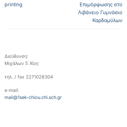
άρθρο:
άρθρο:
printing
Επιμόρφωσης στο
Λιβάνειο Γυμνάσιο
Καρδαμύλων
Διεύθυνση:
Μιχάλων 5 Χίος
τηλ. / fax 2271028304
e-mail:
mail@1sek-chiou.chi.sch.gr