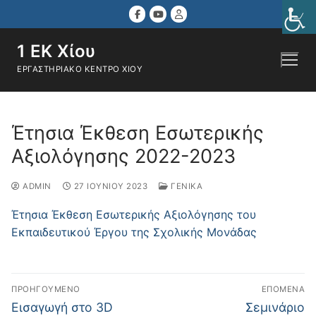
Μετάβαση
στο
περιεχόμενο
1 ΕΚ Χίου
ΕΡΓΑΣΤΗΡΙΑΚΌ ΚΈΝΤΡΟ ΧΊΟΥ
Αναζήτηση για:
Έτησια Έκθεση Εσωτερικής
Αξιολόγησης 2022-2023
ADMIN
27 ΙΟΥΝΊΟΥ 2023
ΓΕΝΙΚΆ
Έτησια Έκθεση Εσωτερικής Αξιολόγησης του
Εκπαιδευτικού Έργου της Σχολικής Μονάδας
Πλοήγηση
ΠΡΟΗΓΟΎΜΕΝΟ
ΕΠΌΜΕΝΑ
άρθρων
Προηγούμενο
Επόμενο
Εισαγωγή στο 3D
Σεμινάριο