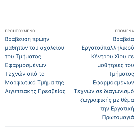
Πλοήγηση
ΠΡΟΗΓΟΎΜΕΝΟ
ΕΠΌΜΕΝΑ
άρθρων
Προηγούμενο
Επόμενο
Βράβευση πρώην
Βραβεία
άρθρο:
άρθρο:
μαθητών του σχολείου
Εργατοϋπαλληλικού
του Τμήματος
Κέντρου Χίου σε
Εφαρμοσμένων
μαθήτριες του
Τεχνών από το
Τμήματος
Μορφωτικό Τμήμα της
Εφαρμοσμένων
Αιγυπτιακής Πρεσβείας
Τεχνών σε διαγωνισμό
ζωγραφικής με θέμα
την Εργατική
Πρωτομαγιά