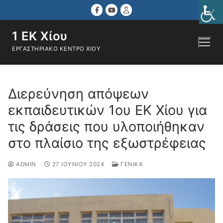
Μετάβαση
στο
περιεχόμενο
1 ΕΚ Χίου
ΕΡΓΑΣΤΗΡΙΑΚΌ ΚΈΝΤΡΟ ΧΊΟΥ
Αναζήτηση για:
Διερεύνηση απόψεων
εκπαιδευτικών 1ου ΕΚ Χίου για
τις δράσεις που υλοποιήθηκαν
στο πλαίσιο της εξωστρέφειας
ADMIN
27 ΙΟΥΝΊΟΥ 2024
ΓΕΝΙΚΆ