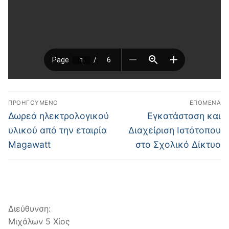
Πλοήγηση
ΠΡΟΗΓΟΎΜΕΝΟ
ΕΠΌΜΕΝΑ
άρθρων
Προηγούμενο
Επόμενο
Δωρεά ηλεκτρολογικού
Εγκατάσταση και
άρθρο:
άρθρο:
υλικού από την εταιρία
Διαχείριση Ιστότοπου
Magawatt
στο Σχολικό Δίκτυο
Διεύθυνση:
Μιχάλων 5 Χίος