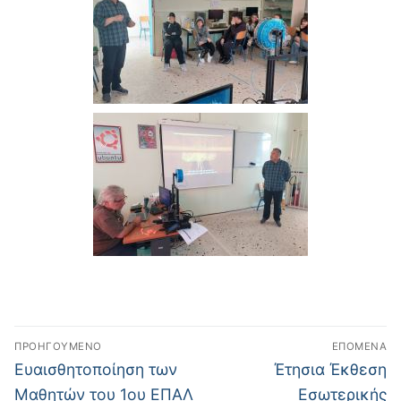
Πλοήγηση
ΠΡΟΗΓΟΎΜΕΝΟ
ΕΠΌΜΕΝΑ
άρθρων
Προηγούμενο
Επόμενο
Ευαισθητοποίηση των
Έτησια Έκθεση
άρθρο:
άρθρο:
Μαθητών του 1ου ΕΠΑΛ
Εσωτερικής