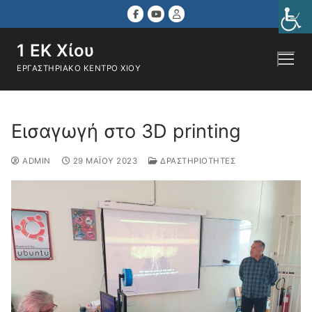
Μετάβαση
στο
περιεχόμενο
1 ΕΚ Χίου
ΕΡΓΑΣΤΗΡΙΑΚΌ ΚΈΝΤΡΟ ΧΊΟΥ
Αναζήτηση για:
Εισαγωγή στο 3D printing
ADMIN
29 ΜΑΪ́ΟΥ 2023
ΔΡΑΣΤΗΡΙΌΤΗΤΕΣ