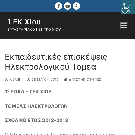
Μετάβαση
στο
περιεχόμενο
1 ΕΚ Χίου
ΕΡΓΑΣΤΗΡΙΑΚΌ ΚΈΝΤΡΟ ΧΊΟΥ
Αναζήτηση για:
Εκπαιδευτικές επισκέψεις
Ηλεκτρολογικού Τομέα
ADMIN
28 ΜΑΪ́ΟΥ 2013
ΔΡΑΣΤΗΡΙΌΤΗΤΕΣ
ο
1
ΕΠΑΛ – ΣΕΚ ΧΙΟΥ
ΤΟΜΕΑΣ ΗΛΕΚΤΡΟΛΟΓΩΝ
ΣΧΟΛΙΚΟ ΕΤΟΣ 2012-2013
Ο Ηλεκτρολογικός Τομέας πραγματοποίησε τις