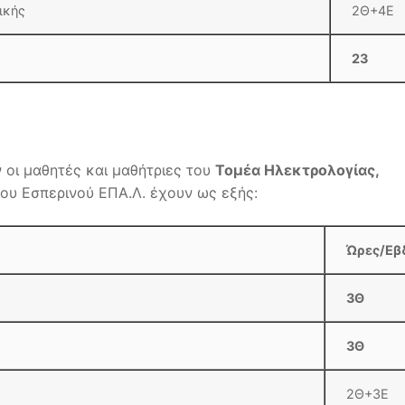
ικής
2Θ+4Ε
23
οι μαθητές και μαθήτριες του
Τομέα Ηλεκτρολογίας,
του Εσπερινού ΕΠΑ.Λ. έχουν ως εξής:
Ώρες/Εβ
3Θ
3Θ
2Θ+3Ε