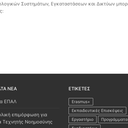
ρολογικών Συστημάτων, Εγκαταστάσεων και Δικτύων μπορ
ς:
ΤΑ ΝΕΑ
ΕΤΙΚΈΤΕΣ
ία ΕΠΑΛ
Erasmus+
Εκπαιδευτικές Επισκέψεις
λική επιμόρφωση για
Εργαστήριο
Προγράμματα
α Τεχνητής Νοημοσύνης