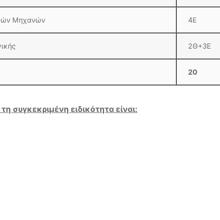
ίας – Ηλεκτρικών Μηχανών
4Ε
γικής
2Θ+3Ε
20
η συγκεκριμένη ειδικότητα είναι: