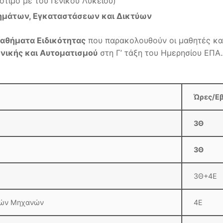
σότιμο με του Γενικού Λυκείου)
ημάτων, Εγκαταστάσεων και Δικτύων
αθήματα Ειδικότητας
που παρακολουθούν οι μαθητές κα
νικής και Αυτοματισμού
στη Γ’ τάξη του Ημερησίου ΕΠΑ.
Ώρες/Εβ
3Θ
3Θ
3Θ+4Ε
νίας – Ηλεκτρικών Μηχανών
4Ε