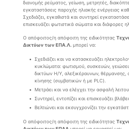
διανομής ρεύματος, γείωση, μετρητές, διακόπτε
εγκαταστάσεις παροχής ηλιακής ενέργειας καθ
Σχεδιάζει, εγκαθιστά και συντηρεί εγκαταστάσ
επισκευάζει φωτιστικά σώματα και διάφορες ηλ
Ο απόφοιτος/η απόφοιτη της ειδικότητας
Τεχν
Δικτύων των ΕΠΑ.Λ.
μπορεί να:
Σχεδιάζει και να κατασκευάζει ηλεκτρολο
κυκλώματα: φωτισμού, συσκευών, γειώσε
δικτύων H/Y, αλεξικέραυνων, θέρμανσης,
κίνησης (συμβατικών ή με PLC).
Μετράει και να ελέγχει την ασφαλή λειτο
Συντηρεί, εντοπίζει και επισκευάζει βλά
Βελτιώνει και εκσυγχρονίζει την εγκατάσ
Ο απόφοιτος/η απόφοιτη της ειδικότητας
Τεχν
Δικτύων των ΕΠΑΛ
μπορεί να εργαστεί ως: