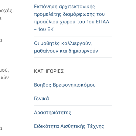
Εκπόνηση αρχιτεκτονικής
ροχές.
προμελέτης διαμόρφωσης του
ι
προαύλιου χώρου του 1ου ΕΠΑΛ
– 1ου ΕΚ
ι
Οι μαθητές καλλιεργούν,
μαθαίνουν και δημιουργούν
μού,
KΑΤΗΓΟΡΊΕΣ
σμών
Βοηθός Βρεφονηπιοκόμου
Γενικά
Δραστηριότητες
Ειδικότητα Αισθητικής Τέχνης
ι