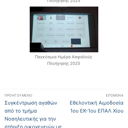
Πλοήγησης 2025
Παγκόσμια Ημέρα Ασφαλούς
Πλοήγησης 2025
Πλοήγηση
ΠΡΟΗΓΟΎΜΕΝΟ
ΕΠΌΜΕΝΑ
άρθρων
Προηγούμενο
Επόμενο
Συγκέντρωση αγαθών
Εθελοντική Αιμοδοσία
άρθρο:
άρθρο:
από το τμήμα
1ου ΕΚ-1ου ΕΠΑΛ Χίου
Νοσηλευτικής για την
στήριξη οικογενειών με