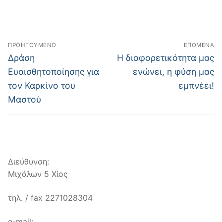
Πλοήγηση
ΠΡΟΗΓΟΎΜΕΝΟ
ΕΠΌΜΕΝΑ
άρθρων
Προηγούμενο
Επόμενο
Δράση
Η διαφορετικότητα μας
άρθρο:
άρθρο:
Ευαισθητοποίησης για
ενώνει, η φύση μας
τον Καρκίνο του
εμπνέει!
Μαστού
Διεύθυνση:
Μιχάλων 5 Χίος
τηλ. / fax 2271028304
e-mail: