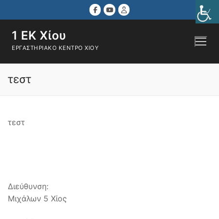
Μετάβαση
στο
περιεχόμενο
1 ΕΚ Χίου
ΕΡΓΑΣΤΗΡΙΑΚΌ ΚΈΝΤΡΟ ΧΊΟΥ
Αναζήτηση για:
τεστ
τεστ
Διεύθυνση:
Μιχάλων 5 Χίος