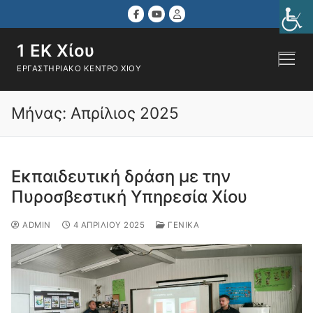
Μετάβαση
στο
περιεχόμενο
1 ΕΚ Χίου
ΕΡΓΑΣΤΗΡΙΑΚΌ ΚΈΝΤΡΟ ΧΊΟΥ
Αναζήτηση για:
Μήνας:
Απρίλιος 2025
Εκπαιδευτική δράση με την
Πυροσβεστική Υπηρεσία Χίου
ADMIN
4 ΑΠΡΙΛΊΟΥ 2025
ΓΕΝΙΚΆ