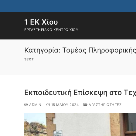
Μετάβαση
στο
περιεχόμενο
1 ΕΚ Χίου
ΕΡΓΑΣΤΗΡΙΑΚΌ ΚΈΝΤΡΟ ΧΊΟΥ
Κατηγορία:
Τομέας Πληροφορική
τεστ
Εκπαιδευτική Επίσκεψη στο Τε
ADMIN
15 ΜΑΪ́ΟΥ 2024
ΔΡΑΣΤΗΡΙΌΤΗΤΕΣ