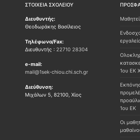
ΣΤΟΙΧΕΙΑ ΣΧΟΛΕΙΟΥ
ΠΡΟΣΦΑ
Διευθυντής:
Μαθητε
Θεοδωράκης Βασίλειος
Ενδοσχο
εργαλεί
Τηλέφωνα/Fax:
Διευθυντής :
22710 28304
Oλοκληρ
κατασκε
e-mail:
1ου ΕΚ 
mail@1sek-chiou.chi.sch.gr
Εκπόνησ
Διεύθυνση:
προμελέ
Μιχάλων 5, 82100, Χίος
προαύλι
1ου ΕΚ
Οι μαθη
μαθαίνο