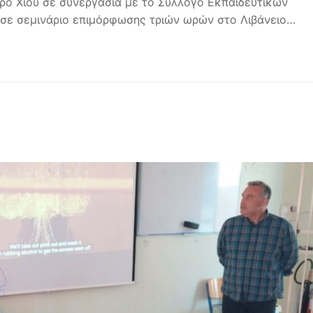
τρο Χίου σε συνεργασία με το Σύλλογο Εκπαιδευτικών
ησε σεμινάριο επιμόρφωσης τριών ωρών στο Λιβάνειο…