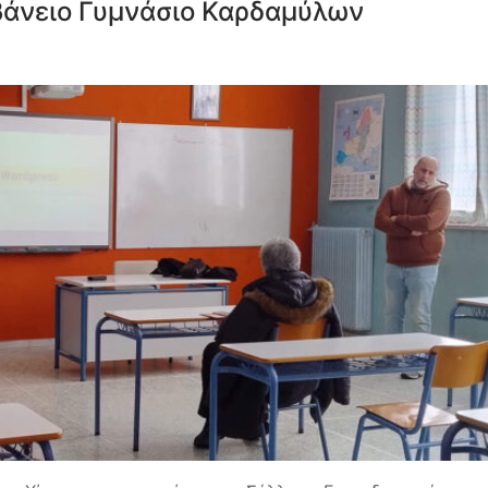
βάνειο Γυμνάσιο Καρδαμύλων