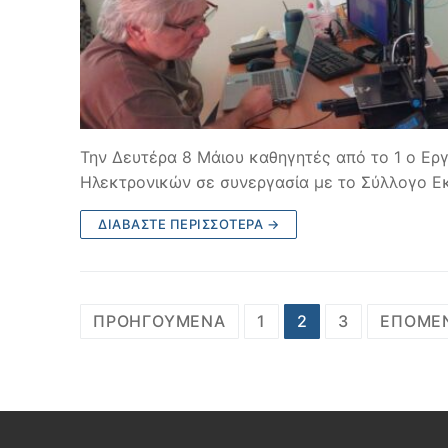
Την Δευτέρα 8 Μάιου καθηγητές από το 1 ο Ερ
Ηλεκτρονικών σε συνεργασία με το Σύλλογο Ε
ΔΙΑΒΆΣΤΕ ΠΕΡΙΣΣΌΤΕΡΑ →
Σελιδοποίηση
ΠΡΟΗΓΟΎΜΕΝΑ
1
2
3
ΕΠΌΜΕ
άρθρων