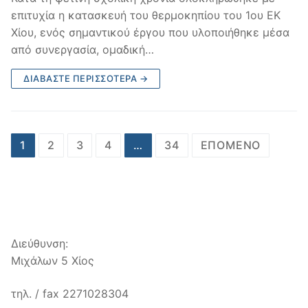
επιτυχία η κατασκευή του θερμοκηπίου του 1ου ΕΚ
Χίου, ενός σημαντικού έργου που υλοποιήθηκε μέσα
από συνεργασία, ομαδική…
ΔΙΑΒΆΣΤΕ ΠΕΡΙΣΣΌΤΕΡΑ →
Σελιδοποίηση
1
2
3
4
…
34
ΕΠΌΜΕΝΟ
άρθρων
Διεύθυνση:
Μιχάλων 5 Χίος
τηλ. / fax 2271028304