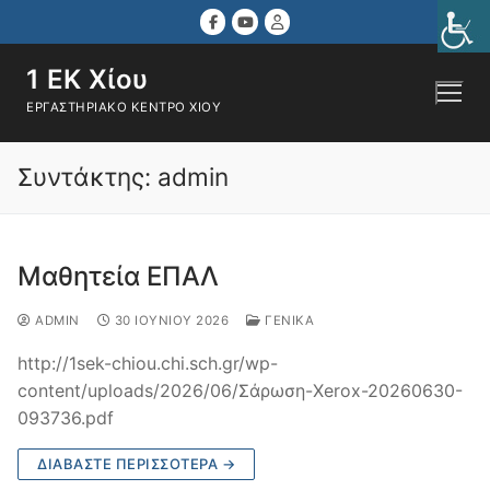
Μετάβαση
στο
περιεχόμενο
1 ΕΚ Χίου
ΕΡΓΑΣΤΗΡΙΑΚΌ ΚΈΝΤΡΟ ΧΊΟΥ
Αναζήτηση για:
Συντάκτης:
admin
Μαθητεία ΕΠΑΛ
ADMIN
30 ΙΟΥΝΊΟΥ 2026
ΓΕΝΙΚΆ
http://1sek-chiou.chi.sch.gr/wp-
content/uploads/2026/06/Σάρωση-Xerox-20260630-
093736.pdf
ΔΙΑΒΆΣΤΕ ΠΕΡΙΣΣΌΤΕΡΑ →