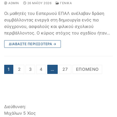
ADMIN
26 ΜΑΪ́ΟΥ 2026
ΓΕΝΙΚΆ
Οι μαθητές του Εσπερινού ΕΠΑΛ ανέλαβαν δράση
συμβάλλοντας ενεργά στη δημιουργία ενός πιο
σύγχρονου, ασφαλούς και φιλικού σχολικού
περιβάλλοντος. Ο κύριος στόχος του σχεδίου ήταν…
ΔΙΑΒΆΣΤΕ ΠΕΡΙΣΣΌΤΕΡΑ →
Σελιδοποίηση
1
2
3
4
…
27
ΕΠΌΜΕΝΟ
άρθρων
Διεύθυνση:
Μιχάλων 5 Χίος