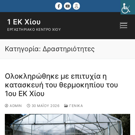
Μετάβαση
στο
περιεχόμενο
1 ΕΚ Χίου
ΕΡΓΑΣΤΗΡΙΑΚΌ ΚΈΝΤΡΟ ΧΊΟΥ
Αναζήτηση για:
Κατηγορία:
Δραστηριότητες
Oλοκληρώθηκε με επιτυχία η
κατασκευή του θερμοκηπίου του
1ου ΕΚ Χίου
ADMIN
30 ΜΑΪ́ΟΥ 2026
ΓΕΝΙΚΆ