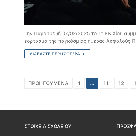
Την Παρασκευή 07/02/2025 το 1ο ΕΚ Χίου συμμ
εορτασμό της παγκόσμιας ημέρας Ασφαλούς Πλ
ΔΙΑΒΆΣΤΕ ΠΕΡΙΣΣΌΤΕΡΑ →
Σελιδοποίηση
ΠΡΟΗΓΟΎΜΕΝΑ
1
…
11
12
άρθρων
ΣΤΟΙΧΕΙΑ ΣΧΟΛΕΙΟΥ
ΠΡΟΣΦΑ