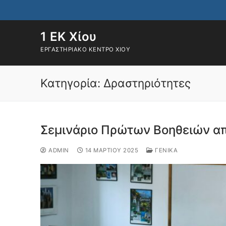
Μετάβαση
στο
περιεχόμενο
1 ΕΚ Χίου
ΕΡΓΑΣΤΗΡΙΑΚΌ ΚΈΝΤΡΟ ΧΊΟΥ
Κατηγορία:
Δραστηριότητες
Σεμινάριο Πρώτων Βοηθειών απ
ADMIN
14 ΜΑΡΤΊΟΥ 2025
ΓΕΝΙΚΆ