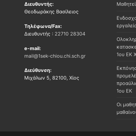
Διευθυντής:
Μαθητε
Θεοδωράκης Βασίλειος
Ενδοσχο
εργαλεί
Τηλέφωνα/Fax:
Διευθυντής :
22710 28304
Oλοκληρ
κατασκε
e-mail:
1ου ΕΚ 
mail@1sek-chiou.chi.sch.gr
Εκπόνησ
Διεύθυνση:
προμελέ
Μιχάλων 5, 82100, Χίος
προαύλι
1ου ΕΚ
Οι μαθη
μαθαίνο