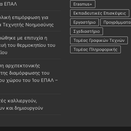
ία ΕΠΑΛ
Erasmus+
Εκπαιδευτικές Επισκέψεις
λική επιμόρφωση για
Εργαστήριο
Προγράμματα
α Τεχνητής Νοημοσύνης
Σχεδιαστήριο
ώθηκε με επιτυχία η
Τομέας Γραφικών Τεχνών
υή του θερμοκηπίου του
Τομέας Πληροφορικής
Χίου
η αρχιτεκτονικής
της διαμόρφωσης του
ου χώρου του 1ου ΕΠΑΛ –
τές καλλιεργούν,
υν και δημιουργούν